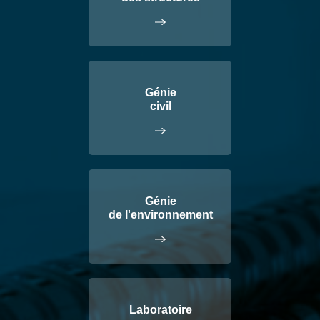
Génie
civil
Génie
de l'environnement
Laboratoire